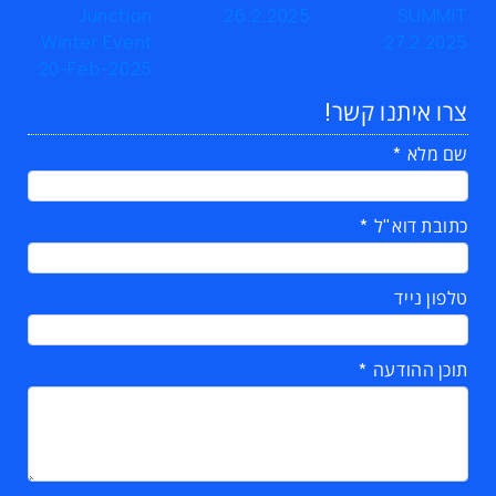
צרו איתנו קשר!
שם מלא
כתובת דוא"ל
טלפון נייד
תוכן ההודעה