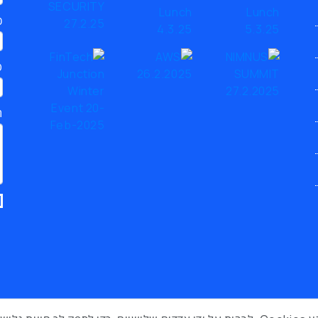
כ
ט
ת