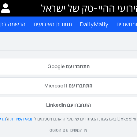
רועי ההיי-טק של ישראל
ומחשבים
DailyMaily
תמונות מאירועים
הרשמה לתפ
התחברו עם Google
התחברו עם Microsoft
התחברו עם LinkedIn
תנאי השירות
ול
מדינ
או המשיכו עם הטופס