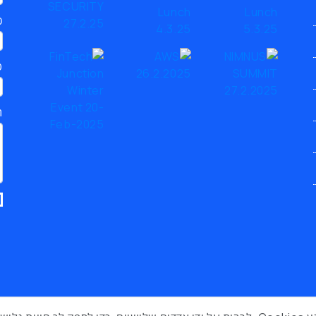
כ
ט
ת