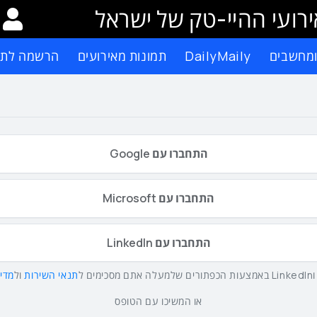
רועי ההיי-טק של ישראל
ומחשבים
DailyMaily
תמונות מאירועים
הרשמה לתפ
התחברו עם Google
התחברו עם Microsoft
התחברו עם LinkedIn
תנאי השירות
ול
מדינ
או המשיכו עם הטופס