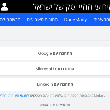
רועי ההיי-טק של ישראל
ומחשבים
DailyMaily
תמונות מאירועים
הרשמה לתפ
התחברו עם Google
התחברו עם Microsoft
התחברו עם LinkedIn
תנאי השירות
ול
מדינ
או המשיכו עם הטופס