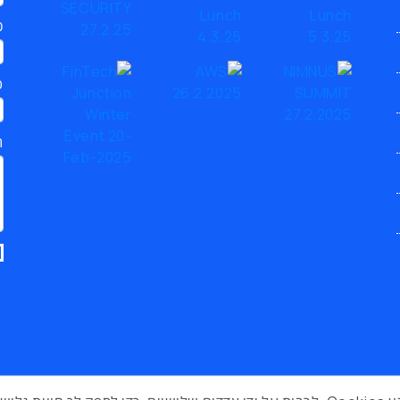
כ
ט
ת