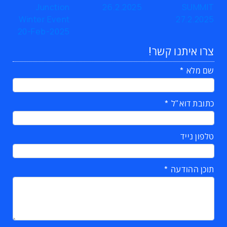
צרו איתנו קשר!
שם מלא
כתובת דוא"ל
טלפון נייד
תוכן ההודעה