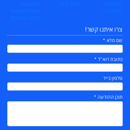
צרו איתנו קשר!
שם מלא
כתובת דוא"ל
טלפון נייד
תוכן ההודעה