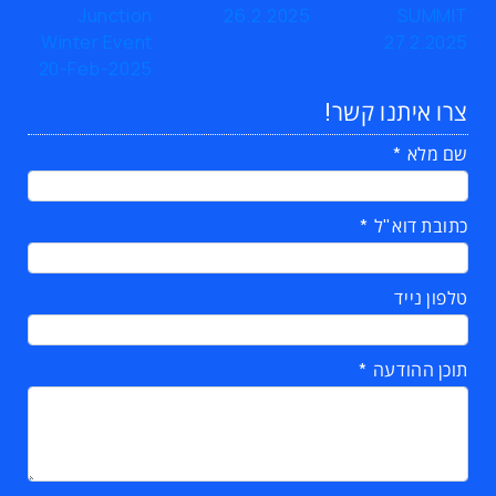
צרו איתנו קשר!
שם מלא
כתובת דוא"ל
טלפון נייד
תוכן ההודעה