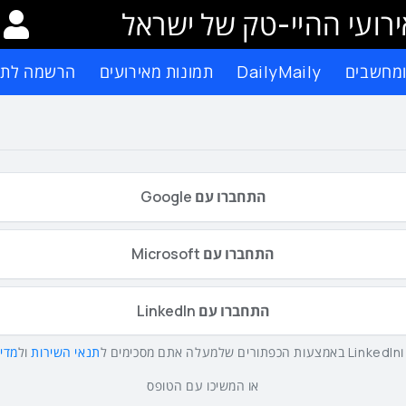
רועי ההיי-טק של ישראל
ומחשבים
DailyMaily
תמונות מאירועים
הרשמה לתפ
התחברו עם Google
התחברו עם Microsoft
התחברו עם LinkedIn
תנאי השירות
ול
מדינ
או המשיכו עם הטופס