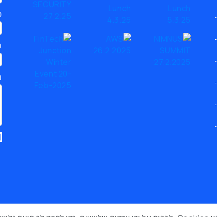
כ
ט
ת