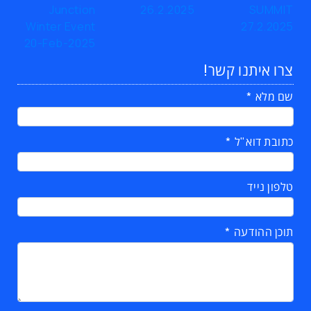
צרו איתנו קשר!
שם מלא
כתובת דוא"ל
טלפון נייד
תוכן ההודעה