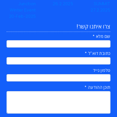
צרו איתנו קשר!
שם מלא
כתובת דוא"ל
טלפון נייד
תוכן ההודעה