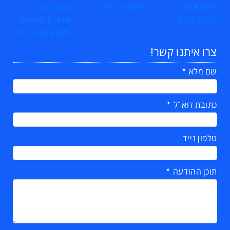
צרו איתנו קשר!
שם מלא
כתובת דוא"ל
טלפון נייד
תוכן ההודעה