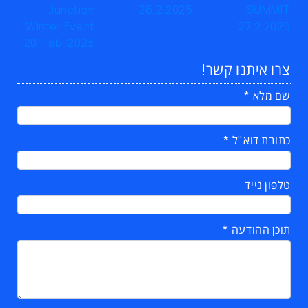
צרו איתנו קשר!
שם מלא
כתובת דוא"ל
טלפון נייד
תוכן ההודעה