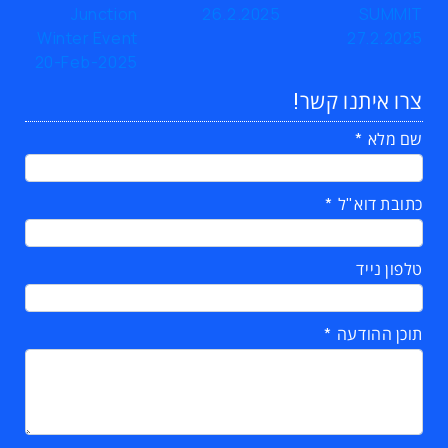
צרו איתנו קשר!
שם מלא
כתובת דוא"ל
טלפון נייד
תוכן ההודעה