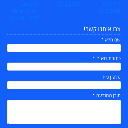
צרו איתנו קשר!
שם מלא
כתובת דוא"ל
טלפון נייד
תוכן ההודעה