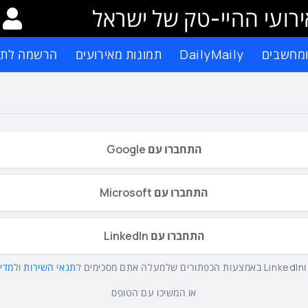
רועי ההיי-טק של ישראל
ומחשבים
DailyMaily
תמונות מאירועים
הרשמה לתפ
התחברו עם Google
התחברו עם Microsoft
התחברו עם LinkedIn
תנאי השירות
ול
מדינ
או המשיכו עם הטופס