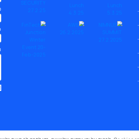
כ
ט
ת