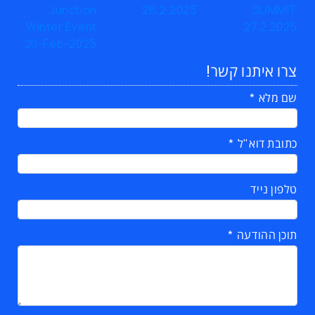
צרו איתנו קשר!
שם מלא
כתובת דוא"ל
טלפון נייד
תוכן ההודעה