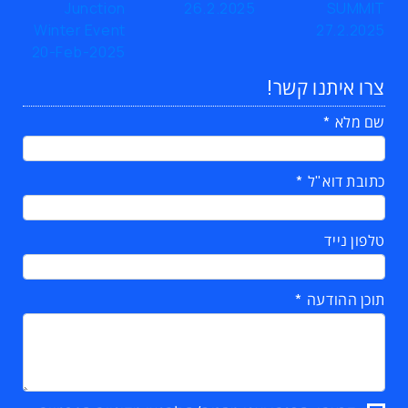
צרו איתנו קשר!
שם מלא
כתובת דוא"ל
טלפון נייד
תוכן ההודעה