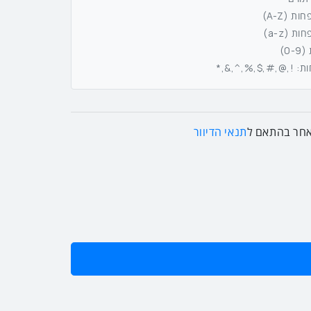
 (A-Z)
 (a-z)
0)
חות: !,@,#,$,%,^,&,*
 אחר בהתאם ל
תנאי הדיוור