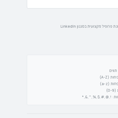
רופיל מקצועית בסגנון LinkedIn
 (A-Z)
 (a-z)
0)
חות: !,@,#,$,%,^,&,*